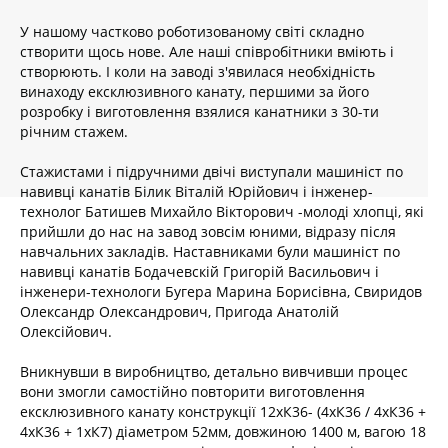
У нашому частково роботизованому світі складно
створити щось нове. Але наші співробітники вміють і
створюють. І коли на заводі з'явилася необхідність
винаходу ексклюзивного канату, першими за його
розробку і виготовлення взялися канатники з 30-ти
річним стажем.
Стажистами і підручними двічі виступали машиніст по
навивці канатів Білик Віталій Юрійович і інженер-
технолог Батишев Михайло Вікторович -молоді хлопці, які
прийшли до нас на завод зовсім юними, відразу після
навчальних закладів. Наставниками були машиніст по
навивці канатів Бодачевскій Григорій Васильович і
інженери-технологи Бугера Марина Борисівна, Свиридов
Олександр Олександрович, Пригода Анатолій
Олексійович.
Вникнувши в виробництво, детально вивчивши процес
вони змогли самостійно повторити виготовлення
ексклюзивного канату конструкції 12хК36- (4хК36 / 4хК36 +
4хК36 + 1хК7) діаметром 52мм, довжиною 1400 м, вагою 18