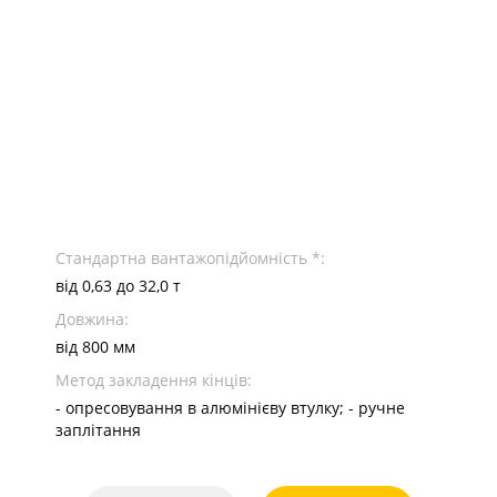
Стандартна вантажопідйомність *:
від 0,63 до 32,0 т
Довжина:
від 800 мм
Метод закладення кінців:
- опресовування в алюмінієву втулку; - ручне
заплітання