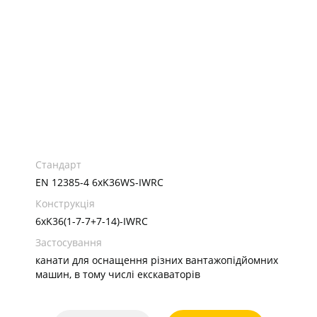
Стандарт
EN 12385-4 6xK36WS-IWRC
Конструкція
6хK36(1-7-7+7-14)-IWRC
Застосування
канати для оснащення різних вантажопідйомних
машин, в тому числі екскаваторів