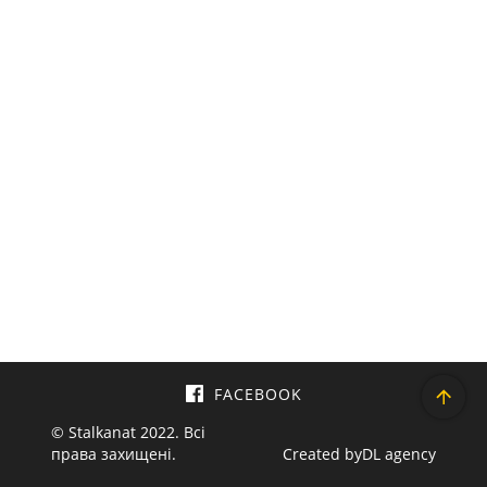
FACEBOOK
© Stalkanat 2022. Всі
права захищені.
Created by
DL agency